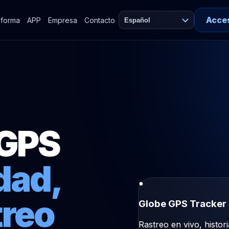
Acce
aforma
APP
Empresa
Contacto
Español
 GPS
dad,
●
treo
Globe GPS Tracker
Rastreo en vivo, histor