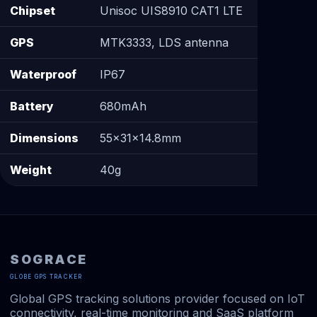
Chipset
Unisoc UIS8910 CAT1 LTE
GPS
MTK3333, LDS antenna
Waterproof
IP67
Battery
680mAh
Dimensions
55×31×14.8mm
Weight
40g
SOGRACE
GLOBE GPS TRACKER
Global GPS tracking solutions provider focused on IoT
connectivity, real-time monitoring and SaaS platform