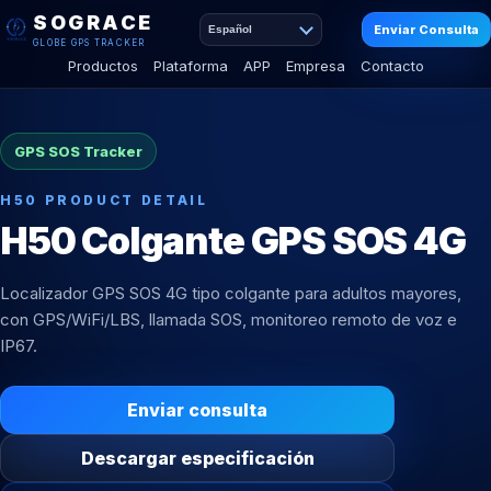
SOGRACE
Enviar Consulta
Español
GLOBE GPS TRACKER
Productos
Plataforma
APP
Empresa
Contacto
GPS SOS Tracker
H50 PRODUCT DETAIL
H50 Colgante GPS SOS 4G
Localizador GPS SOS 4G tipo colgante para adultos mayores,
con GPS/WiFi/LBS, llamada SOS, monitoreo remoto de voz e
IP67.
Enviar consulta
Descargar especificación