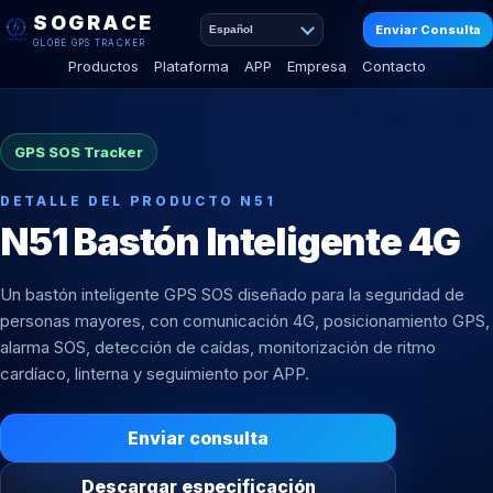
SOGRACE
Enviar Consulta
Español
GLOBE GPS TRACKER
Productos
Plataforma
APP
Empresa
Contacto
GPS SOS Tracker
DETALLE DEL PRODUCTO N51
N51 Bastón Inteligente 4G
Un bastón inteligente GPS SOS diseñado para la seguridad de
personas mayores, con comunicación 4G, posicionamiento GPS,
alarma SOS, detección de caídas, monitorización de ritmo
cardíaco, linterna y seguimiento por APP.
Enviar consulta
Descargar especificación